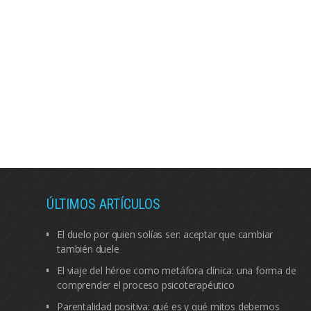
ÚLTIMOS ARTÍCULOS
El duelo por quien solías ser: aceptar que cambiar
también duele
El viaje del héroe como metáfora clínica: una forma de
comprender el proceso psicoterapéutico
Parentalidad positiva: qué es y qué mitos debemos