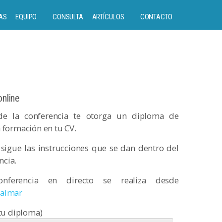
AS
EQUIPO
CONSULTA
ARTÍCULOS
CONTACTO
online
 de la conferencia te otorga un diploma de
a formación en tu CV.
sigue las instrucciones que se dan dentro del
ncia.
ferencia en directo se realiza desde
almar
tu diploma)