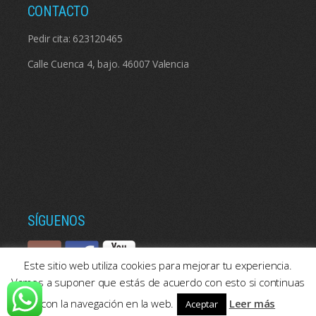
CONTACTO
Pedir cita:
623120465
Calle Cuenca 4, bajo. 46007 Valencia
SÍGUENOS
Este sitio web utiliza cookies para mejorar tu experiencia.
Vamos a suponer que estás de acuerdo con esto si continuas
con la navegación en la web.
Leer más
Aceptar
© 2026: Psicologos Valencia | Consulta de psicología en Valencia