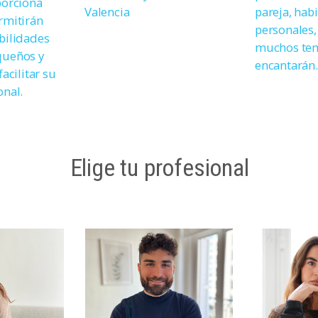
porciona
Valencia
pareja, hab
rmitirán
personales,
bilidades
muchos tem
queños y
encantarán.
facilitar su
onal.
Elige tu profesional