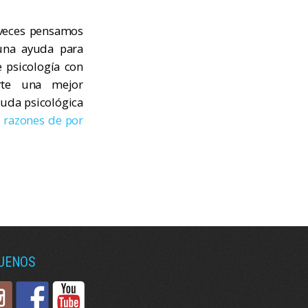
 veces pensamos
guna ayuda para
e psicología con
arte una mejor
yuda psicológica
s
razones de por
GUENOS