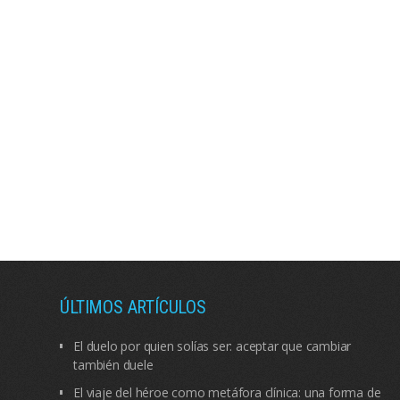
ÚLTIMOS ARTÍCULOS
El duelo por quien solías ser: aceptar que cambiar
también duele
El viaje del héroe como metáfora clínica: una forma de