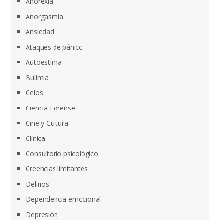
Anorexia
Anorgasmia
Ansiedad
Ataques de pánico
Autoestima
Bulimia
Celos
Ciencia Forense
Cine y Cultura
Clínica
Consultorio psicológico
Creencias limitantes
Delirios
Dependencia emocional
Depresión