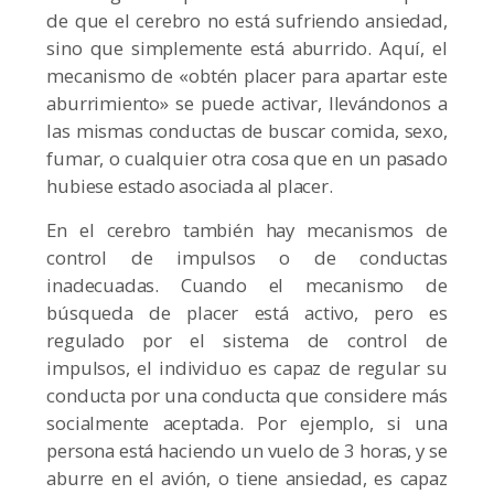
de que el cerebro no está sufriendo ansiedad,
sino que simplemente está aburrido. Aquí, el
mecanismo de «obtén placer para apartar este
aburrimiento» se puede activar, llevándonos a
las mismas conductas de buscar comida, sexo,
fumar, o cualquier otra cosa que en un pasado
hubiese estado asociada al placer.
En el cerebro también hay mecanismos de
control de impulsos o de conductas
inadecuadas. Cuando el mecanismo de
búsqueda de placer está activo, pero es
regulado por el sistema de control de
impulsos, el individuo es capaz de regular su
conducta por una conducta que considere más
socialmente aceptada. Por ejemplo, si una
persona está haciendo un vuelo de 3 horas, y se
aburre en el avión, o tiene ansiedad, es capaz