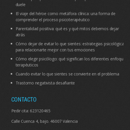
duele
El viaje del héroe como metáfora clínica: una forma de
comprender el proceso psicoterapéutico
Parentalidad positiva: qué es y qué mitos debemos dejar
atrás
Cómo dejar de evitar lo que sientes: estrategias psicológicas
para relacionarte mejor con tus emociones
Cómo elegir psicólogo: qué significan los diferentes enfoques
terapéuticos
Cuando evitar lo que sientes se convierte en el problema
Trastorno negativista desafiante
CONTACTO
Pedir cita:
623120465
Calle Cuenca 4, bajo. 46007 Valencia