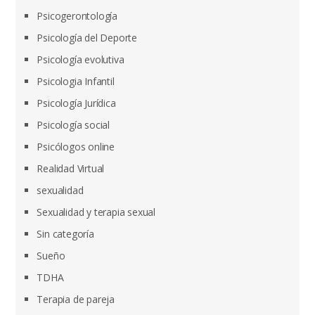
Psicogerontología
Psicología del Deporte
Psicología evolutiva
Psicologia Infantil
Psicología Jurídica
Psicología social
Psicólogos online
Realidad Virtual
sexualidad
Sexualidad y terapia sexual
Sin categoría
Sueño
TDHA
Terapia de pareja