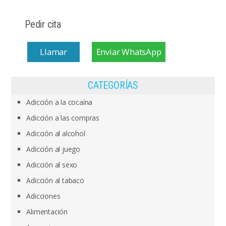
Pedir cita
Llamar
Enviar WhatsApp
CATEGORÍAS
Adicción a la cocaína
Adicción a las compras
Adicción al alcohol
Adicción al juego
Adicción al sexo
Adicción al tabaco
Adicciones
Alimentación