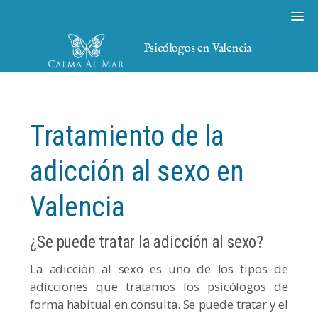
Psicólogos en Valencia
Tratamiento de la
adicción al sexo en
Valencia
¿Se puede tratar la adicción al sexo?
La adicción al sexo es uno de los tipos de
adicciones que tratamos los psicólogos de
forma habitual en consulta. Se puede tratar y el