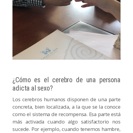
¿Cómo es el cerebro de una persona
adicta al sexo?
Los cerebros humanos disponen de una parte
concreta, bien localizada, a la que se la conoce
como el sistema de recompensa. Esa parte está
más activada cuando algo satisfactorio nos
sucede. Por ejemplo, cuando tenemos hambre,