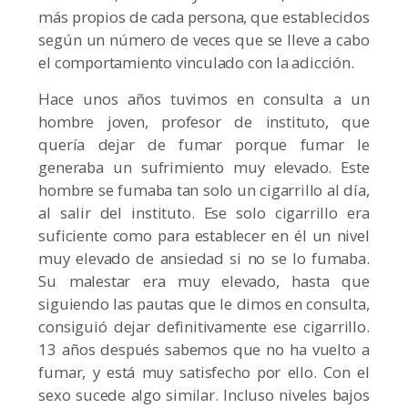
más propios de cada persona, que establecidos
según un número de veces que se lleve a cabo
el comportamiento vinculado con la adicción.
Hace unos años tuvimos en consulta a un
hombre joven, profesor de instituto, que
quería dejar de fumar porque fumar le
generaba un sufrimiento muy elevado. Este
hombre se fumaba tan solo un cigarrillo al día,
al salir del instituto. Ese solo cigarrillo era
suficiente como para establecer en él un nivel
muy elevado de ansiedad si no se lo fumaba.
Su malestar era muy elevado, hasta que
siguiendo las pautas que le dimos en consulta,
consiguió dejar definitivamente ese cigarrillo.
13 años después sabemos que no ha vuelto a
fumar, y está muy satisfecho por ello. Con el
sexo sucede algo similar. Incluso niveles bajos