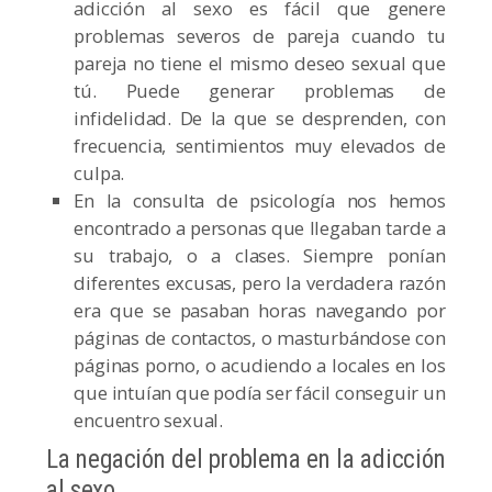
adicción al sexo es fácil que genere
problemas severos de pareja cuando tu
pareja no tiene el mismo deseo sexual que
tú. Puede generar problemas de
infidelidad. De la que se desprenden, con
frecuencia, sentimientos muy elevados de
culpa.
En la consulta de psicología nos hemos
encontrado a personas que llegaban tarde a
su trabajo, o a clases. Siempre ponían
diferentes excusas, pero la verdadera razón
era que se pasaban horas navegando por
páginas de contactos, o masturbándose con
páginas porno, o acudiendo a locales en los
que intuían que podía ser fácil conseguir un
encuentro sexual.
La negación del problema en la adicción
al sexo