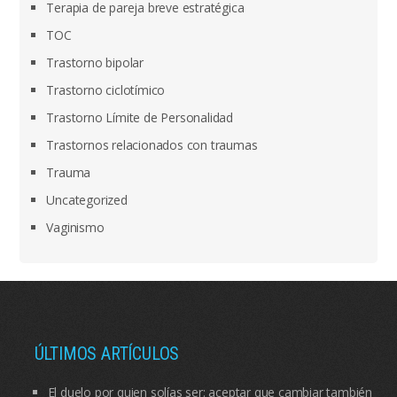
Terapia de pareja breve estratégica
TOC
Trastorno bipolar
Trastorno ciclotímico
Trastorno Límite de Personalidad
Trastornos relacionados con traumas
Trauma
Uncategorized
Vaginismo
ÚLTIMOS ARTÍCULOS
El duelo por quien solías ser: aceptar que cambiar también