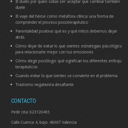
El duelo por quien solías ser: aceptar que cambiar también
duele
El viaje del héroe como metáfora clínica: una forma de
comprender el proceso psicoterapéutico
Parentalidad positiva: qué es y qué mitos debemos dejar
atrás
Cómo dejar de evitar lo que sientes: estrategias psicológicas
para relacionarte mejor con tus emociones
Cómo elegir psicólogo: qué significan los diferentes enfoques
terapéuticos
Cuando evitar lo que sientes se convierte en el problema
Trastorno negativista desafiante
CONTACTO
Pedir cita:
623120465
Calle Cuenca 4, bajo. 46007 Valencia