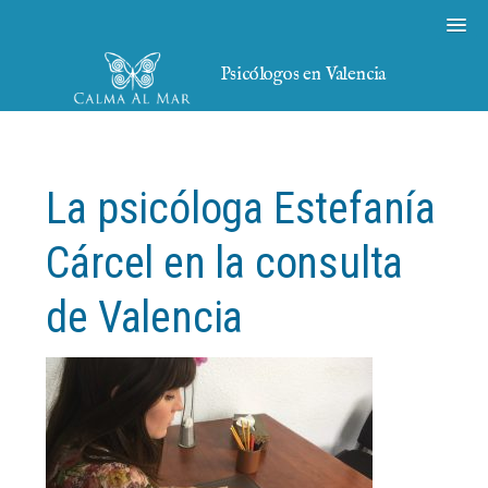
Psicólogos en Valencia
La psicóloga Estefanía
Cárcel en la consulta
de Valencia