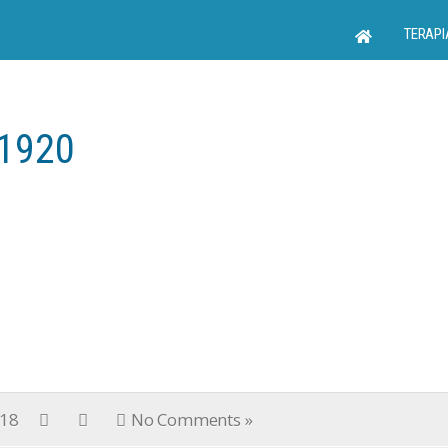
TERAPI
1920
018
No Comments »