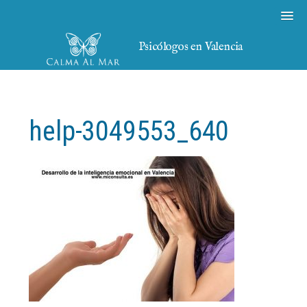
Psicólogos en Valencia
help-3049553_640