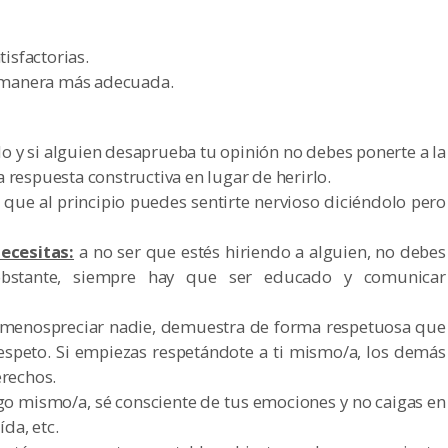
isfactorias.
a manera más adecuada.
o y si alguien desaprueba tu opinión no debes ponerte a la
respuesta constructiva en lugar de herirlo.
to que al principio puedes sentirte nervioso diciéndolo pero
necesitas:
a no ser que estés hiriendo a alguien, no debes
 obstante, siempre hay que ser educado y comunicar
be menospreciar nadie, demuestra de forma respetuosa que
speto. Si empiezas respetándote a ti mismo/a, los demás
erechos.
igo mismo/a, sé consciente de tus emociones y no caigas en
ída, etc.