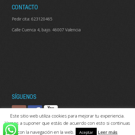
CONTACTO
Pedir cita:
623120465
Calle Cuenca 4, bajo. 46007 Valencia
SÍGUENOS
Este sitio web utiliza cookies para mejorar tu experiencia.
Vamos a suponer que estás de acuerdo con esto si continuas
con la navegación en la web.
Leer más
Aceptar
© 2026: Psicologos Valencia | Consulta de psicología en Valencia