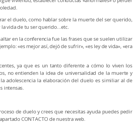
sigue viviendo, establecer conductas «anormales» o perder
soledad.
ar el duelo, como hablar sobre la muerte del ser querido,
 la vida de tu ser querido…etc.
ltar en la conferencia fue las frases que se suelen utilizar
plo: «es mejor así, dejó de sufrir», «es ley de vida», «era
centes, ya que es un tanto diferente a cómo lo viven los
ños, no entienden la idea de universalidad de la muerte y
 la adolescencia la elaboración del duelo es similiar al de
 intensas.
proceso de duelo y crees que necesitas ayuda puedes pedir
el apartado CONTACTO de nuestra web.