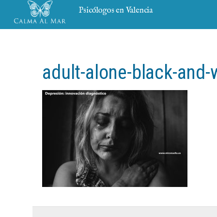
Psicólogos en Valencia
adult-alone-black-and-