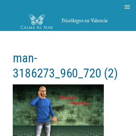
Psicólogos en Valencia
man-
3186273_960_720 (2)