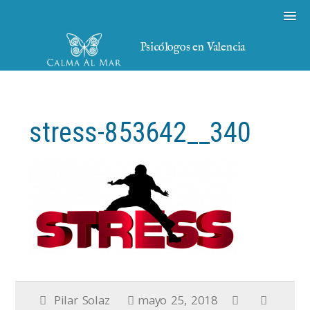
Psicólogos en Valencia
stress-853642__340
Pilar Solaz
mayo 25, 2018