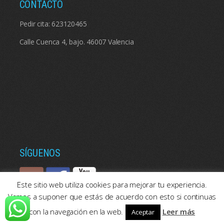
CONTACTO
Pedir cita:
623120465
Calle Cuenca 4, bajo. 46007 Valencia
SÍGUENOS
Este sitio web utiliza cookies para mejorar tu experiencia.
Vamos a suponer que estás de acuerdo con esto si continuas
con la navegación en la web.
Leer más
Aceptar
© 2026: Psicologos Valencia | Consulta de psicología en Valencia