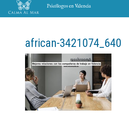
Psicólogos en Valencia
african-3421074_640