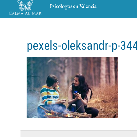
Psicólogos en Valencia
pexels-oleksandr-p-34