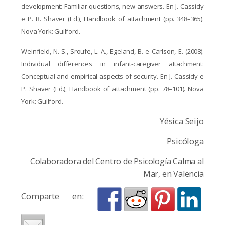
development: Familiar questions, new
answers. En J. Cassidy
e P. R. Shaver (Ed.), Handbook of attachment (pp. 348–365).
Nova York: Guilford.
Weinfield, N. S., Sroufe, L. A., Egeland, B. e Carlson, E. (2008).
Individual differences in
infant-caregiver attachment:
Conceptual and empirical aspects of security. En J.
Cassidy e
P. Shaver (Ed.), Handbook of attachment (pp. 78–101). Nova
York:
Guilford.
Yésica Seijo
Psicóloga
Colaboradora del Centro de Psicología Calma al
Mar, en Valencia
Comparte en: