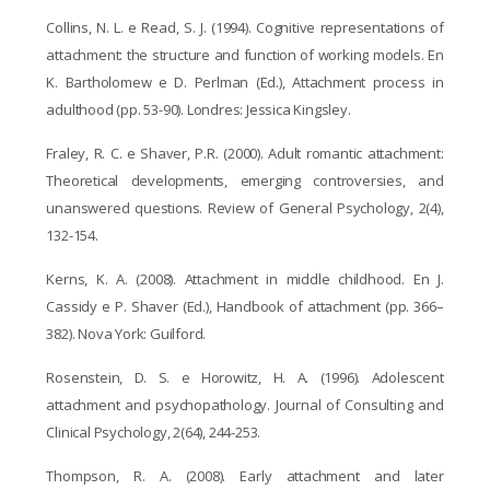
Collins, N. L. e Read, S. J. (1994). Cognitive representations of
attachment: the structure and
function of working models. En
K. Bartholomew e D. Perlman (Ed.), Attachment
process in
adulthood (pp. 53-90). Londres: Jessica Kingsley.
Fraley, R. C. e Shaver, P.R. (2000). Adult romantic attachment:
Theoretical developments,
emerging controversies, and
unanswered questions. Review of General Psychology,
2(4),
132-154.
Kerns, K. A. (2008). Attachment in middle childhood. En J.
Cassidy e P. Shaver (Ed.),
Handbook of attachment (pp. 366–
382). Nova York: Guilford.
Rosenstein, D. S. e Horowitz, H. A. (1996). Adolescent
attachment and psychopathology.
Journal of Consulting and
Clinical Psychology, 2(64), 244-253.
Thompson, R. A. (2008). Early attachment and later