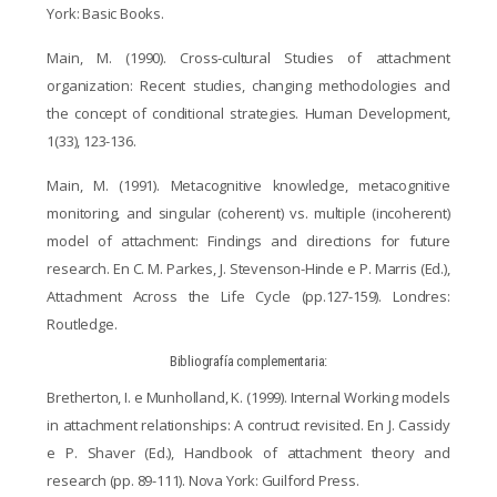
York: Basic Books.
Main, M. (1990). Cross-cultural Studies of attachment
organization: Recent studies, changing
methodologies and
the concept of conditional strategies. Human Development,
1(33),
123-136.
Main, M. (1991). Metacognitive knowledge, metacognitive
monitoring, and singular
(coherent) vs. multiple (incoherent)
model of attachment: Findings and directions for future
research. En C. M. Parkes, J. Stevenson-Hinde e P. Marris (Ed.),
Attachment
Across the Life Cycle (pp.127-159). Londres:
Routledge.
Bibliografía complementaria:
Bretherton, I. e Munholland, K. (1999). Internal Working models
in attachment relationships:
A contruct revisited. En J. Cassidy
e P. Shaver (Ed.), Handbook of attachment theory
and
research (pp. 89-111). Nova York: Guilford Press.