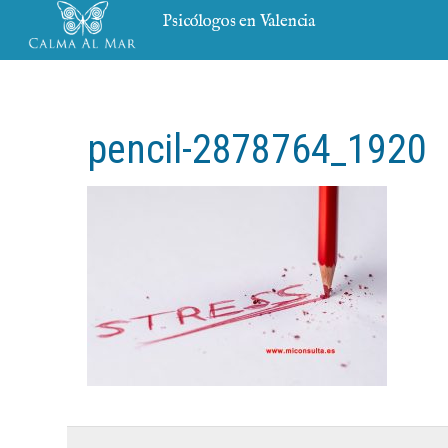
Psicólogos en Valencia
pencil-2878764_1920