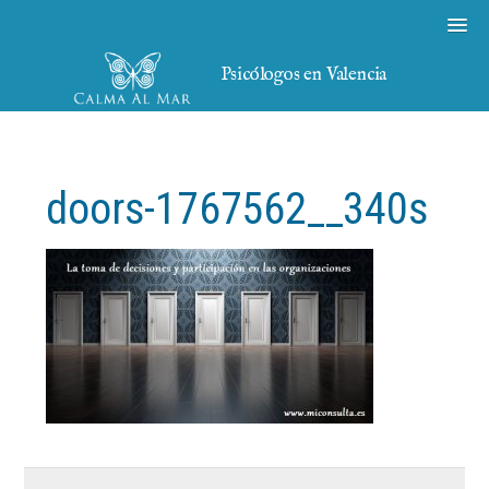
Psicólogos en Valencia
doors-1767562__340s