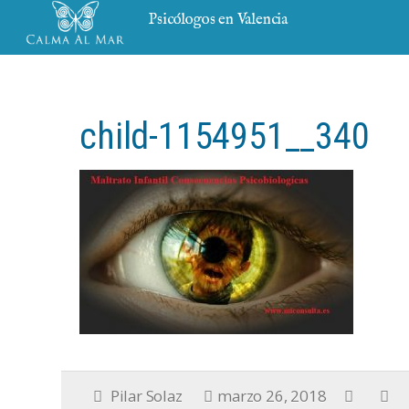
Psicólogos en Valencia
child-1154951__340
Pilar Solaz
marzo 26, 2018