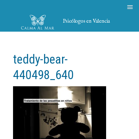
Psicólogos en Valencia
teddy-bear-
440498_640