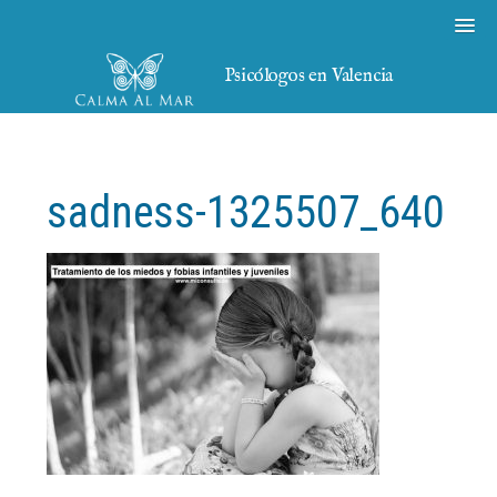
Psicólogos en Valencia
sadness-1325507_640