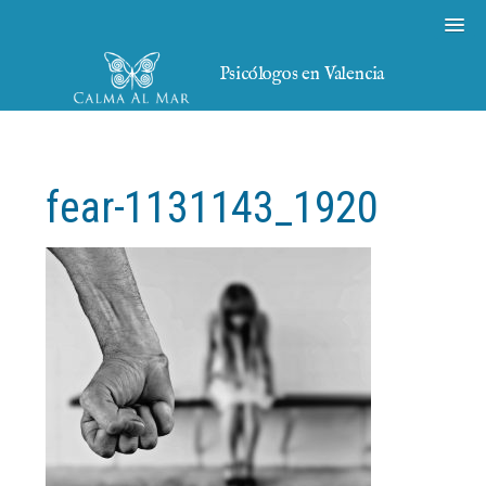
Psicólogos en Valencia
fear-1131143_1920