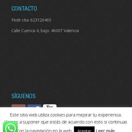
CONTACTO
Pedir cita:
623120465
Calle Cuenca 4, bajo. 46007 Valencia
SÍGUENOS
Este sitio web utiliza cookies para mejorar tu experiencia.
Vamos a suponer que estás de acuerdo con esto si continuas
con la navegación en la web.
Leer más
Aceptar
© 2026: Psicologos Valencia | Consulta de psicología en Valencia