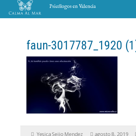
Psicólogos en Valencia
faun-3017787_1920 (1
Yesica Seijo Mendez
agosto 8, 2019