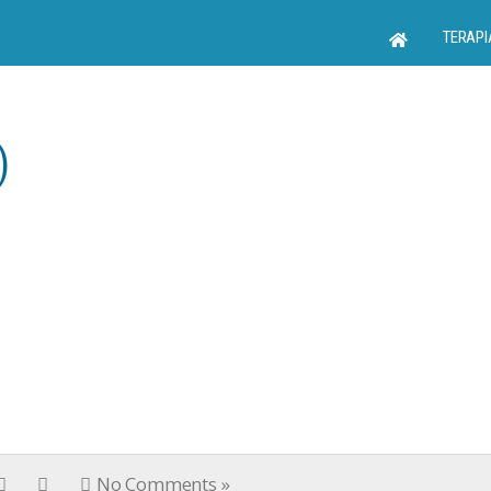
TERAPI
)
No Comments »