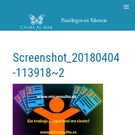
Psicólogos en Valencia
Screenshot_20180404
-113918~2