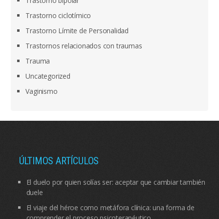
Trastorno bipolar
Trastorno ciclotímico
Trastorno Límite de Personalidad
Trastornos relacionados con traumas
Trauma
Uncategorized
Vaginismo
ÚLTIMOS ARTÍCULOS
El duelo por quien solías ser: aceptar que cambiar también
duele
El viaje del héroe como metáfora clínica: una forma de
comprender el proceso psicoterapéutico