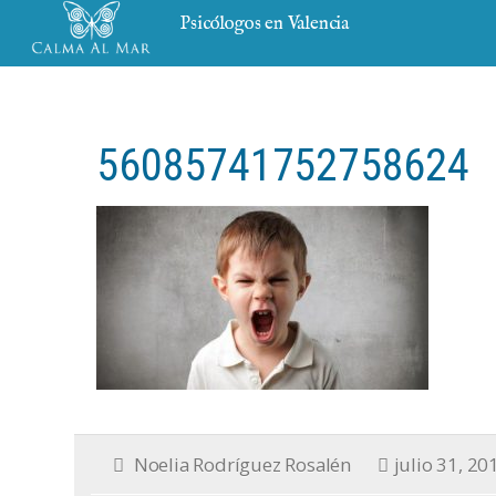
Psicólogos en Valencia
56085741752758624
Noelia Rodríguez Rosalén
julio 31, 20