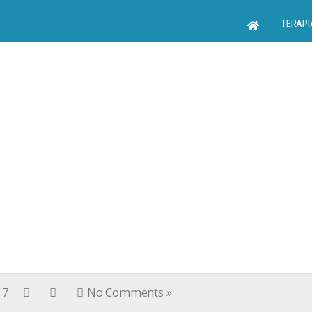
TERAPI
17
No Comments »