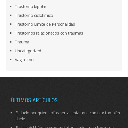
Trastorno bipolar
Trastorno ciclotímico
Trastorno Límite de Personalidad
Trastornos relacionados con traumas
Trauma
Uncategorized
Vaginismo
ÚLTIMOS ARTÍCULOS
El duelo por quien solías ser: aceptar que cambiar también
duele
El viaje del héroe como metáfora clínica: una forma de