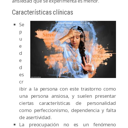
ansiedad que se experimenta es menor.
Características clínicas
Se
p
u
e
d
e
d
es
cr
ibir a la persona con este trastorno como
una persona ansiosa, y suelen presentar
ciertas características de personalidad
como perfeccionismo, dependencia y falta
de asertividad.
La preocupación no es un fenómeno