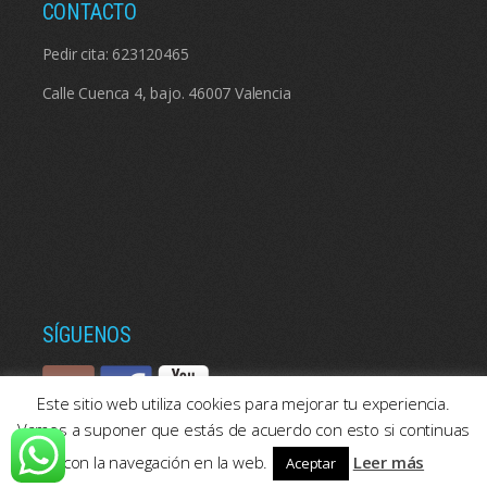
CONTACTO
Pedir cita:
623120465
Calle Cuenca 4, bajo. 46007 Valencia
SÍGUENOS
Este sitio web utiliza cookies para mejorar tu experiencia.
Vamos a suponer que estás de acuerdo con esto si continuas
con la navegación en la web.
Leer más
Aceptar
© 2026: Psicologos Valencia | Consulta de psicología en Valencia