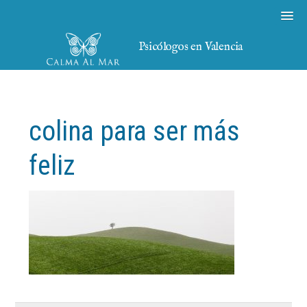
Psicólogos en Valencia
colina para ser más
feliz