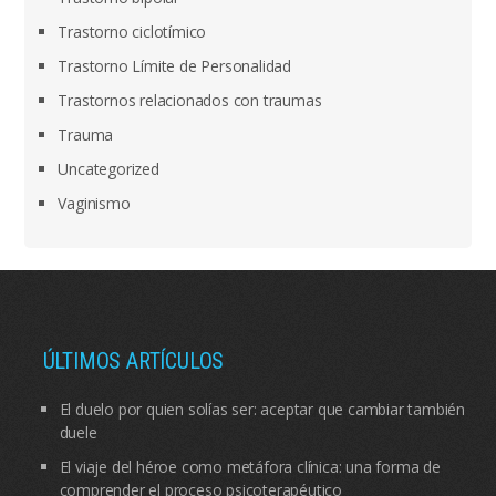
Trastorno ciclotímico
Trastorno Límite de Personalidad
Trastornos relacionados con traumas
Trauma
Uncategorized
Vaginismo
ÚLTIMOS ARTÍCULOS
El duelo por quien solías ser: aceptar que cambiar también
duele
El viaje del héroe como metáfora clínica: una forma de
comprender el proceso psicoterapéutico