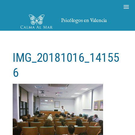
Psicólogos en Valencia
IMG_20181016_14155
6