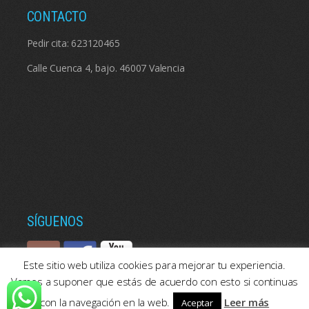
CONTACTO
Pedir cita:
623120465
Calle Cuenca 4, bajo. 46007 Valencia
SÍGUENOS
Este sitio web utiliza cookies para mejorar tu experiencia.
Vamos a suponer que estás de acuerdo con esto si continuas
con la navegación en la web.
Leer más
Aceptar
© 2026: Psicologos Valencia | Consulta de psicología en Valencia