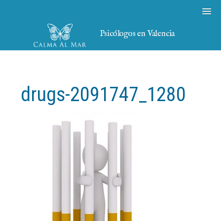
Psicólogos en Valencia
drugs-2091747_1280