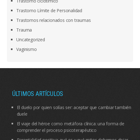
Trastorno ciclotímico
Trastorno Límite de Personalidad
Trastornos relacionados con traumas
Trauma
Uncategorized
Vaginismo
ÚLTIMOS ARTÍCULOS
El duelo por quien solías ser: aceptar que cambiar también
duele
El viaje del héroe como metáfora clínica: una forma de
comprender el proceso psicoterapéutico
Parentalidad positiva: qué es y qué mitos debemos dejar