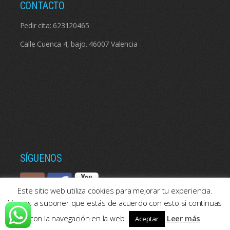
CONTACTO
Pedir cita:
623120465
Calle Cuenca 4, bajo. 46007 Valencia
SÍGUENOS
Este sitio web utiliza cookies para mejorar tu experiencia.
Vamos a suponer que estás de acuerdo con esto si continuas
con la navegación en la web.
Leer más
Aceptar
© 2026: Psicologos Valencia | Consulta de psicología en Valencia