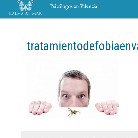
Psicólogos en Valencia
tratamientodefobiaenv