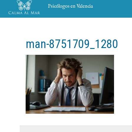
Psicólogos en Valencia
man-8751709_1280