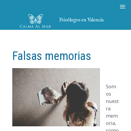
Psicólogos en Valencia
Falsas memorias
Som
os
nuest
ra
mem
oria,
somo