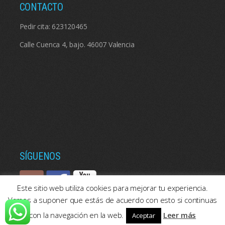
CONTACTO
Pedir cita:
623120465
Calle Cuenca 4, bajo. 46007 Valencia
SÍGUENOS
Este sitio web utiliza cookies para mejorar tu experiencia.
Vamos a suponer que estás de acuerdo con esto si continuas
con la navegación en la web.
Leer más
Aceptar
© 2026: Psicologos Valencia | Consulta de psicología en Valencia