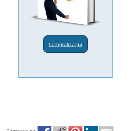
Cómpralo aquí
Comparte en: