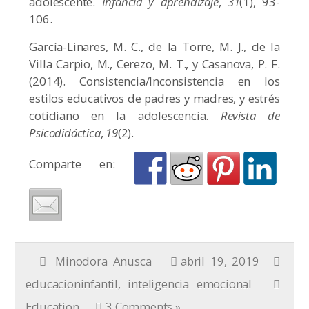
adolescente.
Infancia y aprendizaje
,
31
(1), 93-
106.
García-Linares, M. C., de la Torre, M. J., de la
Villa Carpio, M., Cerezo, M. T., y Casanova, P. F.
(2014). Consistencia/Inconsistencia en los
estilos educativos de padres y madres, y estrés
cotidiano en la adolescencia.
Revista de
Psicodidáctica
,
19
(2).
Comparte en:
Minodora Anusca
abril 19, 2019
educacioninfantil
,
inteligencia emocional
Education
3 Comments »