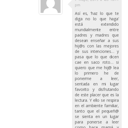
pm
Así es, ‘haz lo que te
diga no lo que haga’
está extendido
mundialmente entre
padres y madres que
desean enseñar a sus
hij@s con las mejores
de sus intenciones… y
pasa que lo que dicen
cae en saco roto… si
quiero que me hij@ lea
lo primero he de
ponerme a leer,
sentada en mi lugar
favorito y disfrutando
de este placer que es la
lectura. Y ello se respira
en el ambiente familiar,
tanto que el pequeñ@
se sienta en un lugar
para ponerse a leer
como hace mamá y