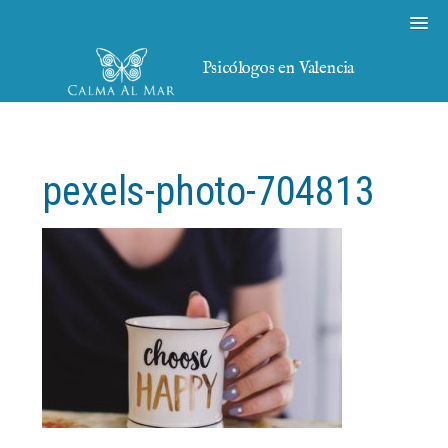
Psicólogos en Valencia
pexels-photo-704813