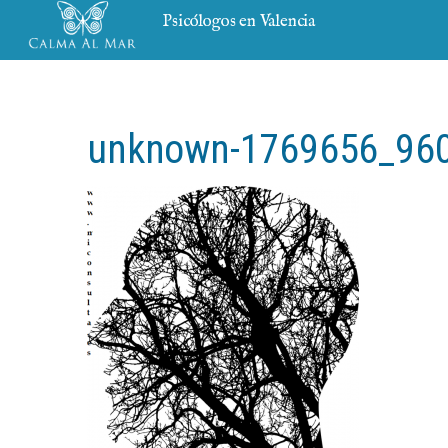
Psicólogos en Valencia
unknown-1769656_96