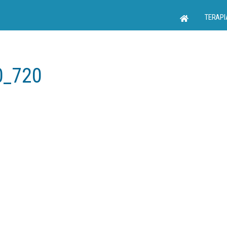
TERAPI
0_720