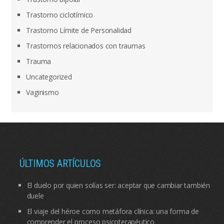
Trastorno ciclotímico
Trastorno Límite de Personalidad
Trastornos relacionados con traumas
Trauma
Uncategorized
Vaginismo
ÚLTIMOS ARTÍCULOS
El duelo por quien solías ser: aceptar que cambiar también
duele
El viaje del héroe como metáfora clínica: una forma de
comprender el proceso psicoterapéutico