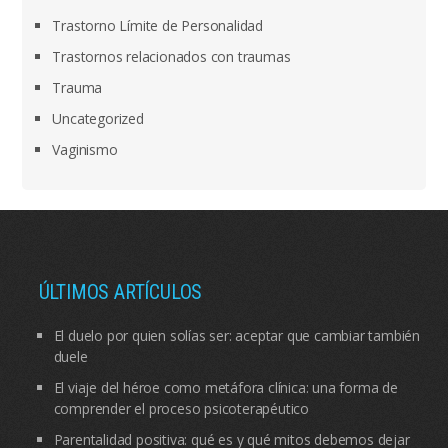
Trastorno Límite de Personalidad
Trastornos relacionados con traumas
Trauma
Uncategorized
Vaginismo
ÚLTIMOS ARTÍCULOS
El duelo por quien solías ser: aceptar que cambiar también
duele
El viaje del héroe como metáfora clínica: una forma de
comprender el proceso psicoterapéutico
Parentalidad positiva: qué es y qué mitos debemos dejar