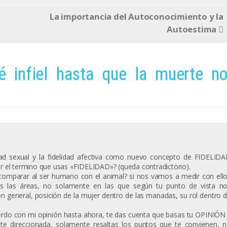
La importancia del Autoconocimiento y la
Autoestima
é infiel hasta que la muerte n
lidad sexual y la fidelidad afectiva como nuevo concepto de FIDELID
ar el termino que usas «FIDELIDAD»? (queda contradictorio).
comparar al ser humano con el animal? si nos vamos a medir con ell
s las áreas, no solamente en las que según tu punto de vista n
 general, posición de la mujer dentro de las manadas, su rol dentro 
do con mi opinión hasta ahora, te das cuenta que basas tu OPINIÓN
nte direccionada, solamente resaltas los puntos que te convienen, 