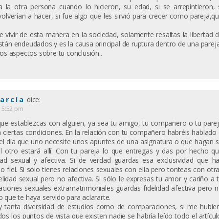
la otra persona cuando lo hicieron, su edad, si se arrepintieron, 
volverían a hacer, si fue algo que les sirvió para crecer como pareja,q
 vivir de esta manera en la sociedad, solamente resaltas la libertad 
tán endeudados y es la causa principal de ruptura dentro de una parej
os aspectos sobre tu conclusión..
García
dice:
s 5:52 pm
 que establezcas con alguien, ya sea tu amigo, tu compañero o tu pare
a ciertas condiciones. En la relación con tu compañero habréis hablado
el día que uno necesite unos apuntes de una asignatura o que hagan 
el otro estará allí. Con tu pareja lo que entregas y das por hecho q
idad sexual y afectiva. Si de verdad guardas esa exclusividad que h
 fiel. Si sólo tienes relaciones sexuales con ella pero tonteas con otr
lidad sexual pero no afectiva. Si sólo le expresas tu amor y cariño a 
laciones sexuales extramatrimoniales guardas fidelidad afectiva pero 
o que te haya servido para aclararte.
y tanta diversidad de estudios como de comparaciones, si me hubie
os los puntos de vista que existen nadie se habría leído todo el artícul