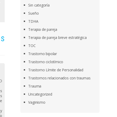
Sin categoría
Sueño
TDHA
Terapia de pareja
os
Terapia de pareja breve estratégica
TOC
Trastorno bipolar
Trastorno ciclotímico
Trastorno Límite de Personalidad
Trastornos relacionados con traumas
AD
Trauma
os
Uncategorized
os
de
Vaginismo
 y
no