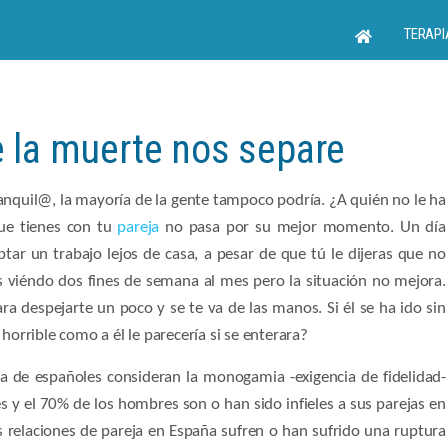
TERAPI
ue la muerte nos separe
ranquil@, la mayoría de la gente tampoco podría. ¿A quién no le ha
que tienes con tu
pareja
no pasa por su mejor momento. Un día
ptar un trabajo lejos de casa, a pesar de que tú le dijeras que no
uís viéndo dos fines de semana al mes pero la situación no mejora.
ra despejarte un poco y se te va de las manos. Si él se ha ido sin
horrible como a él le parecería si se enterara?
ía de españoles consideran la monogamia -exigencia de fidelidad-
s y el 70% de los hombres son o han sido infieles a sus parejas en
 relaciones de pareja en España sufren o han sufrido una ruptura