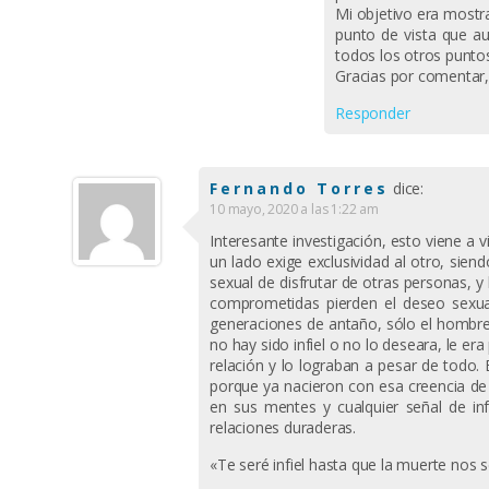
Mi objetivo era mostr
punto de vista que a
todos los otros puntos
Gracias por comentar
Responder
Fernando Torres
dice:
10 mayo, 2020 a las 1:22 am
Interesante investigación, esto viene a 
un lado exige exclusividad al otro, sien
sexual de disfrutar de otras personas, 
comprometidas pierden el deseo sexual
generaciones de antaño, sólo el hombre p
no hay sido infiel o no lo deseara, le e
relación y lo lograban a pesar de todo.
porque ya nacieron con esa creencia de 
en sus mentes y cualquier señal de inf
relaciones duraderas.
«Te seré infiel hasta que la muerte nos