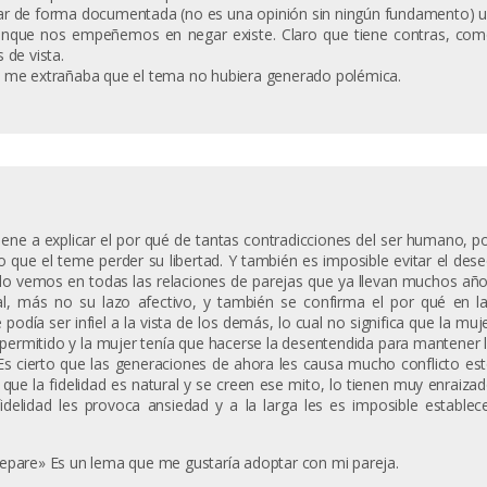
ar de forma documentada (no es una opinión sin ningún fundamento) 
unque nos empeñemos en negar existe. Claro que tiene contras, co
 de vista.
, me extrañaba que el tema no hubiera generado polémica.
viene a explicar el por qué de tantas contradicciones del ser humano, p
do que el teme perder su libertad. Y también es imposible evitar el des
y lo vemos en todas las relaciones de parejas que ya llevan muchos añ
, más no su lazo afectivo, y también se confirma el por qué en l
odía ser infiel a la vista de los demás, lo cual no significa que la muj
ra permitido y la mujer tenía que hacerse la desentendida para mantener 
 Es cierto que las generaciones de ahora les causa mucho conflicto es
que la fidelidad es natural y se creen ese mito, lo tienen muy enraiza
idelidad les provoca ansiedad y a la larga les es imposible establec
 separe» Es un lema que me gustaría adoptar con mi pareja.