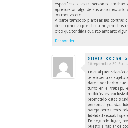
especificas si esas personas amaban a 
aprendieron algo de sus acciones, si lo 
los motivo etc.
A parte tampoco planteas las contras de
deseo (motivo por el cual hoy muchos es
creo que tendrías que replantearte algun
Responder
Silvia Roche 
16 septiembre, 2018 a la
En cualquier relación
te encuentras sujeto 
daréis por hecho que 
turno en el trabajo, 
recibirás es exclusiv
prometido estás siendo
personas, guardas fide
pareja pero tienes re
fidelidad sexual. Esper
En segundo lugar, ha
puesto a hablar de tod