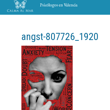
Psicólogos en Valencia
angst-807726_1920